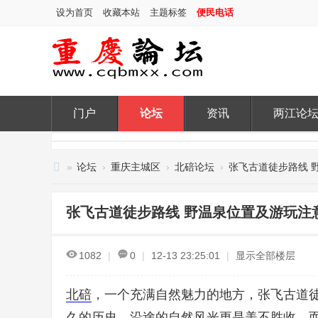
设为首页
收藏本站
主题标签
便民电话
门户
论坛
资讯
两江论
»
论坛
›
重庆主城区
›
北碚论坛
›
张飞古道徒步路线 野
重
庆
张飞古道徒步路线 野温泉位置及游玩注
论
坛
1082
|
0
|
12-13 23:25:01
|
显示全部楼层
北碚
，一个充满自然魅力的地方，张飞古道
久的历史，沿途的自然风光更是美不胜收。