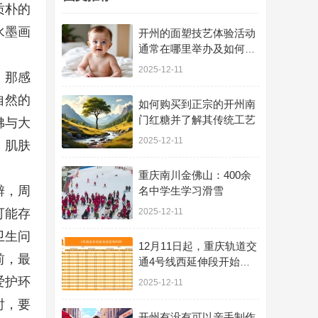
质朴的
水墨画
开州的面塑技艺体验活动
通常在哪里举办及如何参
与
2025-12-11
，那感
自然的
如何购买到正宗的开州南
门红糖并了解其传统工艺
佛与大
2025-12-11
，肌肤
重庆南川金佛山：400余
僻，周
名中学生学习滑雪
可能存
2025-12-11
卫生问
12月11日起，重庆轨道交
前，最
通4号线西延伸段开始不
载客贯通跑图试运行
爱护环
2025-12-11
时，要
开州有没有可以亲手制作