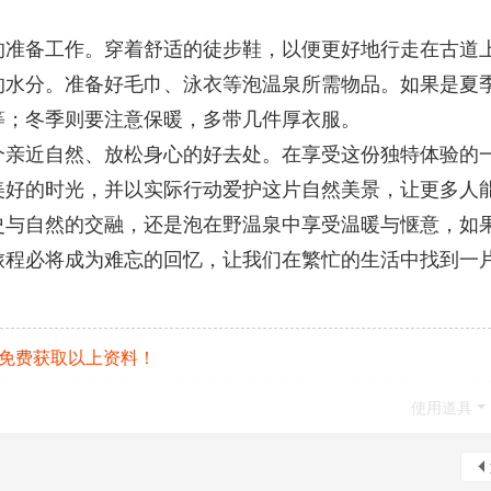
7 ^, q* u. V% F
的准备工作。穿着舒适的徒步鞋，以便更好地行走在古道
的水分。准备好毛巾、泳衣等泡温泉所需物品。如果是夏
等；冬季则要注意保暖，多带几件厚衣服。
: f" x v7 x6 c* T) r1 |& ]0 
个亲近自然、放松身心的好去处。在享受这份独特体验的
美好的时光，并以实际行动爱护这片自然美景，让更多人
史与自然的交融，还是泡在野温泉中享受温暖与惬意，如
旅程必将成为难忘的回忆，让我们在繁忙的生活中找到一
k% a5 n% P, G I; a; R
码，免费获取以上资料！
使用道具