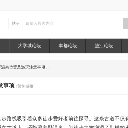
帖子
坛
大学城论坛
丰都论坛
垫江论坛
温泉位置及游玩注意事项 ...
意事项
[复制链接]
徒步路线吸引着众多徒步爱好者前往探寻。这条古道不仅
而在古道上，还隐藏着野温泉，为徒步之旅增添了别样的