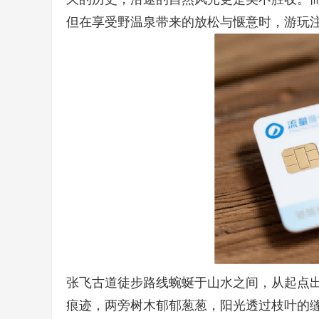
但在享受野温泉带来的放松与惬意时，游玩
张飞古道徒步路线蜿蜒于山水之间，从起点
痕迹，两旁树木郁郁葱葱，阳光透过枝叶的