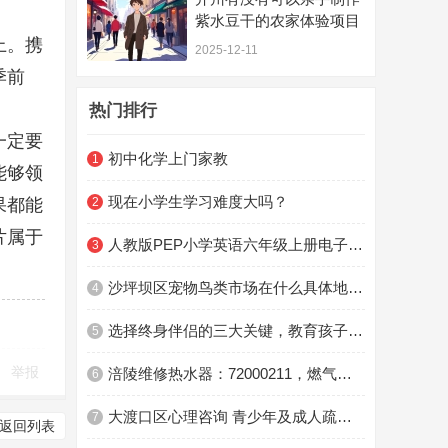
紫水豆干的农家体验项目
上。携
2025-12-11
季前
热门排行
v' K
一定要
初中化学上门家教
1
能够领
现在小学生学习难度大吗？
果都能
2
片属于
人教版PEP小学英语六年级上册电子课本电子教材
3
沙坪坝区宠物鸟类市场在什么具体地方？
4
选择终身伴侣的三大关键，教育孩子越早明白越好
5
举报
涪陵维修热水器：72000211，燃气灶，抽油烟机，洗衣机，空调，冰箱，空调，灯具，洁具
6
大渡口区心理咨询 青少年及成人疏导机构
7
返回列表