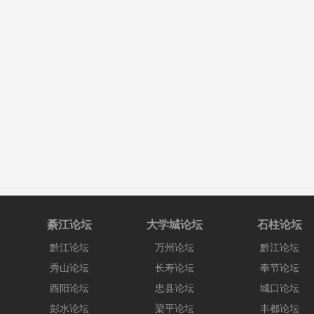
綦江论坛
大学城论坛
石柱论坛
黔江论坛
万州论坛
黔江论坛
秀山论坛
长寿论坛
奉节论坛
酉阳论坛
忠县论坛
城口论坛
彭水论坛
梁平论坛
丰都论坛