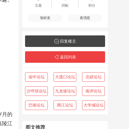
主题
回帖
积分
加好友
发消息
回复楼主
返回列表
渝中论坛
大渡口论坛
北碚论坛
沙坪坝论坛
九龙坡论坛
南岸论坛
巴南论坛
两江论坛
大学城论坛
岁月的
嘉陵江
图文推荐