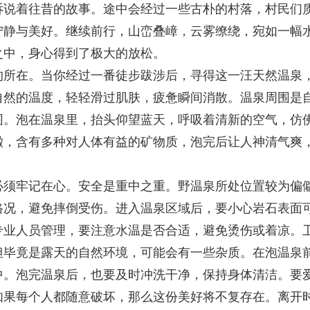
诉说着往昔的故事。途中会经过一些古朴的村落，村民们
宁静与美好。继续前行，山峦叠嶂，云雾缭绕，宛如一幅
之中，身心得到了极大的放松。
的所在。当你经过一番徒步跋涉后，寻得这一汪天然温泉
自然的温度，轻轻滑过肌肤，疲惫瞬间消散。温泉周围是
围。泡在温泉里，抬头仰望蓝天，呼吸着清新的空气，仿
澈，含有多种对人体有益的矿物质，泡完后让人神清气爽
必须牢记在心。安全是重中之重。野温泉所处位置较为偏
路况，避免摔倒受伤。进入温泉区域后，要小心岩石表面
专业人员管理，要注意水温是否合适，避免烫伤或着凉。
但毕竟是露天的自然环境，可能会有一些杂质。在泡温泉
中。泡完温泉后，也要及时冲洗干净，保持身体清洁。要
如果每个人都随意破坏，那么这份美好将不复存在。离开